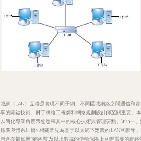
局域網（LAN）互聯是實現不同子網、不同區域網絡之間通信和資
共享的關鍵技術。對于網絡工程師和網絡規劃設計師至關重要。
以簡化專業角度帶您悉釋其中的核心技術與管理要點。\n\n一、
標準與體系結構> 相關常見為基于以太網下定義的 LAN互聯等，
常包含在最底層“鏈路層”及以上數據的傳輸保障上互聯需要的網絡