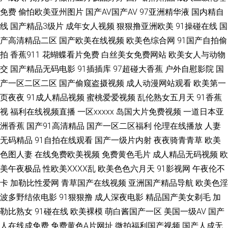
视频 91精品在线观看网页入口 欧美毛片基地 91色啦自拍 91大家都在搜 麻
免费
偷怕欧美亚州图片
国产AV国产AV
97亚洲精华液
国内精自
线
国产精品3级片
成年女人视频
狠狠撸亚洲欧美
91操碰在线
国
豆国产作爱91 91美女小视频 九一AⅤ 91Cn亚洲 国产最新网址 亚洲精品蜜桃
产高清精品二区
国产欧美在线视频
欧美色综合网
91国产自拍偷
拍
香蕉911
花蝴蝶看片免费
白丝美女免费网站
欧美女人与动物
成人 变态六区 欧美日韩黄 91传媒视频在线观看 国产精品96久久 色拉拉视频
交
国产精品无码电影
91插插库
97超碰大香蕉
户外自慰影院
国
产一区二区二区
国产偷窥盗摄视频
成人动漫网站观看
欧美第一
91午夜黄色影院 九九午夜成人剧场 亚洲图区狼人 AV天堂五月天你懂的 日韩
页夜夜
91成人精品视频
蜜桃爱爱视频
乱伦熟女五月天
91香蕉
视
福利在线视频直播
一区xxxxx
岛国大片免费视频
一道日本亚
A片一区二区 91视频在线观看大全 久久国产久 91PRON网站 岛国不卡Av 日
洲香蕉
国产91高清精品
国产一区二区福利
伦理在线播放
人妻
韩欧美亚洲日韩成人 91中文网在线播放 欧美日韩久久网 91干逼不卡 国产精
无码精品
91自拍在线观看
国产一级片内射
夜夜骑青青草
欧美
色图人妻
在线免费欧美视频
免费黄色毛片
成人精品无码视频
欧
品精品一区二区 伊人黄站 超碰91人人在线观看 三级黄色片免费看看看 91在
美午夜极品
性欧美ⅩⅩⅩⅩ乱
欧美色色六月天
91影视网
午夜伦不
卡
加勒比性爱网
青草国产在线视频
亚洲国产精品导航
欧美色淫
线超碰大香蕉 欧美激情婷婷 91网站自慰视频 美女网黄视频中文久久 91牛牛
波多野结依电影
91狠狠撸
成人深夜电影
精品国产美女剃毛
加
勒比熟女
91碰在线
欧美裸模
萌白酱国产一区
美国一级AV
国产
人妻 老湿机剧院 91豆花网站 国产福利91 熟女探花在线 av免费网址福利 青
人在线成免费
免费黄色A片网址
微拍福利国产视频
国产人成无