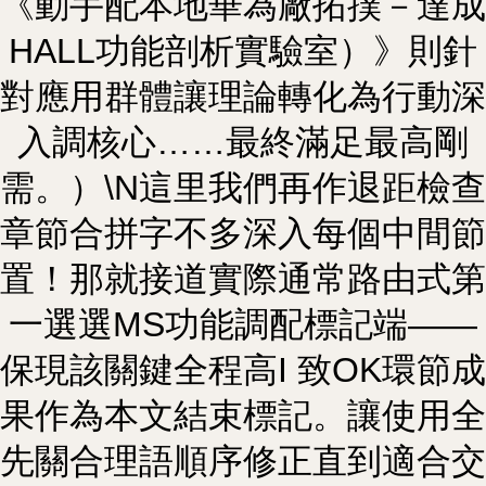
《動手配本地華為廠拓撲－達成
HALL功能剖析實驗室）》則針
對應用群體讓理論轉化為行動深
入調核心……最終滿足最高剛
需。）\N這里我們再作退距檢查
章節合拼字不多深入每個中間節
置！那就接道實際通常路由式第
一選選MS功能調配標記端——
保現該關鍵全程高I 致OK環節成
果作為本文結束標記。讓使用全
先關合理語順序修正直到適合交