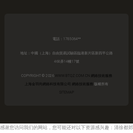
電話：1785064**
地址：中國（上海）自由貿易試驗區臨港新片區新四平公路
468弄14幢17號
COPYRIGHT © 2026
WWW.BTQZ.COM.CN
網絡技術服務
上海金羽尚網絡科技有限公司
網絡技術服務
版權所有
SITEMAP
感谢您访问我们的网站，您可能还对以下资源感兴趣：清徐都郊