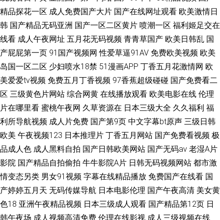
精品探花一区
成人免费国产大片
国产在线网址观看
欧美激情日
韩
国产精品无码亚洲
国产一区二区黄片
喷潮一区
福利姬足交在
线看
成人午夜网址
五月花无码视频
青青草国产
欧美日韩乱
国
产屁屁第一页
91国产视频网
性爱草逼91AV
免费欧美视频
欧美
岛国一区二区
少妇喷水18禁
51漫画APP
丁香五月花激情网
欧
美爱爱tv视频
免费五月丁香视频
97香蕉超级碰碰
国产免费看二
区
三级黄色片网站
综合网黄
在线播放观看
欧美电影在线
伦理
片在哪里看
蜜桃午夜网
久草资源在
日本三级大全
久久福利
福
利所导航视频
成人片免费
国产第9页
中文字幕bt原声
三级日韩
欧美
午夜视频123
日本推理片
丁香五月网站
国产免费看视频
极
品成人色
成人黑料自拍
国产日韩欧美网站
国产无码av
老湿A片
影院
国产精品自拍偷拍
牛牛影院A片
日韩无码视频网站
都市激
情变态另类
男女91视频
字幕在线精品播放
免费国产在线看
国
产婷婷五月天
无码传媒导航
日本电影伦理
国产午夜高清
美女黄
色18
亚洲午夜精品视频
日本三级成人观看
国产精品第12页
日
韩午夜场
成人视频高清免费
伦理在线影视
成人三级视频在线