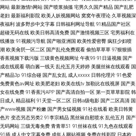
网站
最新激情h网站
国产喷浆抽搐
宅男久久国产精品
国产乱肥
老妇
最新福利影院
欧美人妖视频网站
窝窝午夜理论
久草视频深
夜福利
波多野步中文字幕
日韩福利网址导航
91精品国产社区
超碰无码在线
欧美日韩高清免费
国产激情视频三区
宅男福利在
线播放
91视频污导航
国产啪亚洲国
欧美性爱密臀
疯狂少妇喷
潮
欧美肏屄一区二区
国产乱伦免费观看
偷拍草草草
97狠狠插
香蕉视频下载污版
三级黄色视频网址
午夜99
91日逼视频
国产
成在线观看
萌白酱一线天
乱伦五月天婷婷
美腿丝袜在线观看
国
产精品3p
91综合碰
国产乱女乱
成人xxxxx
日韩伦理片
91色爱
免费黄色av网址
欧美肥老妇
欧美在线tv
加勒比在线视屏
国产美
女在线免费
91香蕉污APP
国产高清自拍一区
第一页草草影院
韩
日成人
精品福利
91天堂一区二区
日韩a级电影
国产二区高清
国
产www视频
国产粉嫩
国产男女猛视频
91社在线看
欧美日韩黄
色片
变态另态另类2
91李宗精品
黑丝袜自慰喷水
乱伦五月
国产
无码网站
三级无毒免费
青青草51
91丝袜在线
91九色在线观看
91插
成人中文字幕免费
成年人网站视频
免费在线影院
日本欧