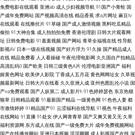
免费电影在线观看
亚洲ab
成人少妇视频导航
91国产小青蛙
国
频 日韩无码第6页 欧美日韩国产操逼网 国产色在线色 AV手机网址 91国产免
产成年免费网站
国产视频高清在线
精品香蕉
求a片网址
麻豆tv
费视频 无码人妻丝袜高跟 涩涩伦理影院 免费黄色三级片 人人操毛片在线 九
在线观看
在线撸丝片
91草碰
国产成人激情视频
黑料吃瓜精品
偷拍
91大神合集
成人拍拍拍免费
香港伦理剧
日韩大片观看网
一亚瑟视频 大香蕉伊 91社黄色电影 影音先锋女同资源 日韩精品专区 九九热
址
日韩免费电影
91羞羞视频
国产网站
青草全福视在线
性导航
影视AV
日本一级在线视频
国产好片浮力
91久操
国产精品成人
这里有精品20 国产精品在线久久 俺去啦影音先锋 91熟妇探花 91爱爱 欧美
在线
精品免费看
人人看操碰
午夜伦理电影网
久久国自产拍精品
高清乱码0
国产欧美
日韩三级黄色A片
伦理电影亚洲国产
福利
在线视频1 狠狠操综合网站 操人妻91 91网址在线看视频 91处蜜 91论坛在线
姬黄色网址
欧美伊人影院
丁香成人五月花
黄色网网址女
久草视
频最新网址
日韩大片在线看
久久亚洲人成
亚州色图乱伦小说
国
观看 91Ncom在线 婷婷丁香一区二区 青娱乐青青草豆花 精品国产不卡一区
产va免费观看
国产人妖第二
成人影片h
91色婷婷瑟色
东京热狠
成人福利导航欧美日韩 91小网站 91豆花官网 五月天性交网 香蕉视频a99 A
狠草
日韩精品观看
91最新国产精品
一级黄色网
91色色人妻
都
市激情婷婷
91精品国产91
云涩福利在线导航
91视色
午夜福利
片影音先锋 尤物一区在线视频 黄色片网站黑丝91 91软件男女涩涩噗噗噗噗
在线网站
91直播
91处女
伊人网青青草
国产又爽又黄又无
久草
福利资源网
东方成人在线
国产一级免费大片
成年免费视频网站
91精品国自产拍 人人摸人人爽 91网站一起操 91黄色网入口站 91tv在线看
国产在线播放网站
亚洲日本视频
淫淫网网
成人影视国产在线
深