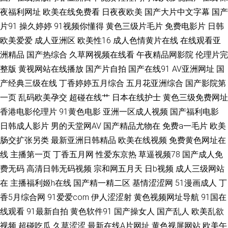
夜福利网址
欧美在线免费看
日夜夜欧美
国产大片中文字幕
国产
午夜视频网站 欧美性网 黄总AAV 超碰操人人 91唐伯虎 91超碰人人红杏 先
片91
操久婷婷
91视频你懂得
黄色三级片毛片
免费电影片
日韩
欧美爱爱
成人亚洲区
欧美性16
成人色情黄片在线
在线观看亚
锋影音女同性恋 天天干狠狠曰 日韩福利国产欧美 久久深夜福利影院 国产91
洲精品
国产热综合
久草网视频在线看
午夜精品网影院
伦理片完
色在线 av人人干 91社视频在线观看 91超碰在线人人操 先锋资源色色 香蕉九
整版
黄视网站在线播放
国产片自拍
国产在线91
AV亚洲网址
国
产经典三级在线
丁香婷婷五月综合
五月花亚洲综合
国产影院第
久 五月婷婷女同 色欲国产一区二区在线 日韩成人精品网站 欧美国产日韩在
一页
乱码欧美孕交
超碰在线艹
日本在线护士
黄色三级免费网址
香港电影伦理片
91黄色电影
亚洲一区成人视频
国产福利电影
线 精品精品 大香蕉伊人啪啪啪 91伊人在线亚洲精品 91在饯黑丝 91热爆伪
日韩成人影片
男的天堂网AV
国产精品尤物在
免费a一毛片
欧美
肠交扩张另类
最新亚洲日韩精品
欧美在线视频
免费黄色网址在
娘 91干逼电影网 91韩国老司机 91精品视频在线 91a视频在线 91福利论坛
线
主播第一页
丁香五月网
性爱东京热
草逼视频78
国产成人免
亚洲无码天堂网 少妇干14P 色97干 探花偷拍91av无码 日韩黄色无码网站 萌
费无码
高清日韩无码视频
宗和网五月天
日b视频
成人三级网站
在
主播福利姬h在线
国产精一精二区
基情涩涩网
51漫画成人
丁
白酱肏屄视频 九七电影手机版 福利网址在线 99精品视频国产 91人妻天堂
香5月综合网
91爱爱com
伊人涩涩射
黄色视频网址导航
91国在
线观看
91最新自拍
黄色软件91
国产操女人
国产乱人
欧美乱欲
91豆花网页免费 51自拍网 无码专区无码专区 日韩牛B叉电影 欧美欧美曰 久
视频
超碰吃瓜
久草涩涩
最新在线A片网址
黄色视屏网站
欧美午