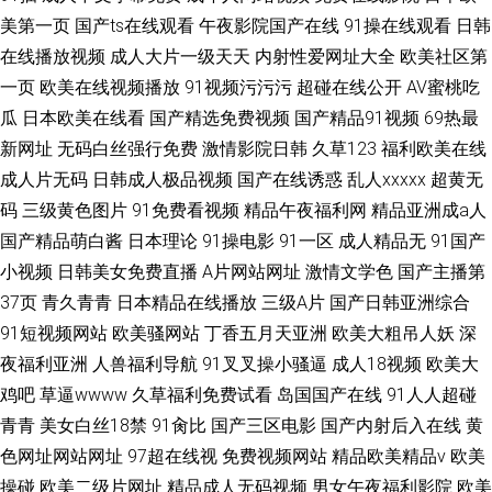
美第一页
国产ts在线观看
午夜影院国产在线
91操在线观看
日韩
在线播放视频
成人大片一级天天
内射性爱网址大全
欧美社区第
一页
欧美在线视频播放
91视频污污污
超碰在线公开
AV蜜桃吃
瓜
日本欧美在线看
国产精选免费视频
国产精品91视频
69热最
新网址
无码白丝强行免费
激情影院日韩
久草123
福利欧美在线
成人片无码
日韩成人极品视频
国产在线诱惑
乱人xxxxx
超黄无
码
三级黄色图片
91免费看视频
精品午夜福利网
精品亚洲成a人
国产精品萌白酱
日本理论
91操电影
91一区
成人精品无
91国产
小视频
日韩美女免费直播
A片网站网址
激情文学色
国产主播第
37页
青久青青
日本精品在线播放
三级A片
国产日韩亚洲综合
91短视频网站
欧美骚网站
丁香五月天亚洲
欧美大粗吊人妖
深
夜福利亚洲
人兽福利导航
91叉叉操小骚逼
成人18视频
欧美大
鸡吧
草逼wwww
久草福利免费试看
岛国国产在线
91人人超碰
青青
美女白丝18禁
91肏比
国产三区电影
国产内射后入在线
黄
色网址网站网址
97超在线视
免费视频网站
精品欧美精品v
欧美
操碰
欧美二级片网址
精品成人无码视频
男女午夜福利影院
欧美