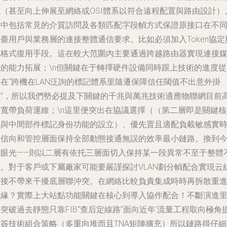
系（甚至向上伸展至網絡或OSI體系以符合遠程配置與路由設計）
其中包括常見的介質訪問及各類匹配字段幀方式保證原接口在不
臺用戶與業務層的連接整體通信要求。比如必須加入Token協定
包格式復用手段。這在較大范圍內主要通過跨越路由器實現連接
介的能力拓展；\n但關鍵在于轉擇硬件設備同時跟上技術的進度從
在“跨機在LAN泛詢的標記體系里隨遷保障信任閾值不出意外掛
載”，所以我們勢必提及下關鍵的千兆與萬兆技術適應物聯網目前
壓寬帶負荷運維；\n這里便突出在協議選擇（（第二層即是關鍵核
配與中間部件標記身份功能的設立）、優先置且適配負載敏感實
通信向和管控層面保持全部動態接通無誤的效率最小鏈路。換到
朝眼光——則以二層有依托三層面切入保持某一段異常不至于整體
穩。對于客戶或下屬廠家可能要嚴謹探討VLAN劃分幀配合實現云
連接不帶來干擾底層聯沖突。在網絡比較負責集成時時再拆散重
邊緣？實際上大站點功能關鍵在核心到導入協作配合！不斷演進
突破過去靜態只靠FIB“查后定線路”面向近年‘流量工程取向極角
標簽技術組合策略（多重向堆而且TNA矩陣擴充）所以鏈路得仔細