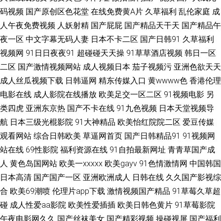
青草原香蕉久久 91色色视频在线观看 久艹综合精品 影音先峰AV最新资源 国
码视频
国产原创区色花堂
在线免费黄A片
久草福利
乱伦家庭
成
人午夜免费视频
人妖射精
国产屁屁
国产精品天干天
国产精品午
产九区第八页 午夜精品久久精品 中文日韩在线播放 国产91看片婬黄大片 影
夜一区
中文字幕无码人妻
日本不卡二区
国产日韩91
久草福利
视频网
91日日夜夜91
超碰碰天天操
91草草酒店视频
韩日一区
音先锋AV一级大片 东京热性爱www 婷婷伊人大香蕉 97超碰在线91 日韩AV
二区
国产激情视频网站
成人视频日本
茄子视频污
亚洲色欲天天
成人丝瓜视频下载
日韩逼网
精东传媒入口
黄wwww色
香港伦理
一区 91青青草青娱乐分类 久草福利视频 在线h网 国产精品久久绿色 性爱视
电影在线
成人影院在线播放
欧美足交一区二区
91视频电影
另
类四虎
亚洲东京热
国产不卡在线
91九色视频
日本天堂视频导
屏网站 波多野吉衣家庭教师 人妻熟妇一区二区三区 91网站免费看 欧美变态
航
日本三级光棍影院
91大神精品
欧美怡红院院二区
爱豆传媒
另类 91精品孕妇系列 九1免费网页 99在线资源站 日本欧美一本道在线 91视
观看网站
综合日韩欧美
草逼网首页
国产日韩精品91
91视频网
站在线
69性影院
福利资源在线
91自拍最新网址
青青草国产成
频首页蝌蚪 久久精品黄色艹 91超碰在线内射 国产黑丝av 先锋资源影音AV网
人
黄色岛国网站
欧美一xxxxx
欧美gayv
91色情激情网
中国韩国
日本高清
国产国产一区
亚洲欧洲成人
日韩在线
久久国产影视综
站 AV大香蕉 日韩精品无码网址 91只有精品 欧美日韩一区 91九色精品蝌蚪
合
欧美69潮喷
伦理片app下载
激情视频国产精品
91草莓久草超
碰
成人性爱aa影院
欧美性爱插插
欧美日韩色黄片
91草莓影院
极品在线视频 91n视频在线资源 国产成人综合视频在线 亚码精品国产精 国
午夜电影网久久
国产丝袜美女
国产精彩视频
操碰视屏
国产福利