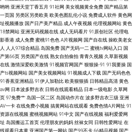
哟哟
亚洲天堂丁香五月
91社网
美女视频黄全免费
国产精品第
一页国
另类区另类欧美
欧美色图乱伦小说
免费成人软件
黄色网
址视频播放
国产日产美产精品
成人午夜视频
伦理视频网站
黄色
18禁网站
亚洲无码视频在线
成人无码看片
91原创社区
伦理电
影香港
成人免费
蜜桃91色色
A片视频网
国产自在线
操欧美老女
人
人人97综合精品
岛国免费
国产无码一二
蜜桃tv网站入口
国
产第66页
另类国产在线
熟女自拍偷拍
青青久视频
久草新视频
在线
激情深爱欧美激情
91视频官网国产
狠狠操-91
91我要操
国
产ts视频网站
国产美女视频网站
91视频成人下载
国产无码色色
91香蕉亚洲精品
91伊人加勒比
欧美狠狠插
日韩精品高清
黄色
av网
日本波多野吉衣
日韩在线观看精品
日本一级电影
久草网
页
97免费艹
岛国一区二区
岛国动作片在
波多野吉衣三级
亚洲
AV一卡
在线免费小视频
搞黄网站在线观看
免费色情A片网扯
91
资源在线视频
蜜桃视频网站
91中文
国产在线视频
福利爱爱网
址
岛国搬运工首页
伦理朋友的妈妈
丝袜女同
日韩性爱网址
在
线观看日本黄
亚洲国产第一网站
国产99不卡
66精品视频
国产