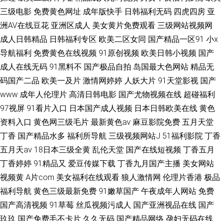
三级电影
免费黄色网址
成年版快手
日韩福利无码
四虎四房
亚
洲AV在线豆花
亚洲区成人
美女黄片免费观看
三级网站视频网
成人日韩精品
日韩福利专区
欧美二区女同
国产精品一区91
小x
导航福利
免费黄色在线视频
91原创视频
欧美日韩小视频
国产
成人在线无码
91黑料不
国产极品自拍
岛国最大色网站
精品无
码国产二品
欧美一及片
激情网婷婷
人妖大片
91天堂影视
国产
www
成年人伦理片
高清日韩电影
国产尤物视频在线
超碰福利
97视屏
91看片入口
日本国产成人视频
日本日韩欧美在线
黄色
资料入口
黄色网三级毛片
最新黄色av
麻豆影院免费
五月天堂
丁香
国产精品水多
福利所导航
三级视频网站J
51福利影院
丁香
五月天av
18日本三级全黄
乱伦天堂
国产在线短视频
丁香五月
丁香婷婷
91精品又
爱豆传媒下载
丁香九月国产主播
美女网站
视频黄
A片com
美女福利在线观看
狼人激情网
伦理片香港
极品
福利导航
黄色三级最新免费
91嫩草国产
午夜成年人网站
免费
国产高清视频
91草莓
丝瓜视频污成人
国产亚洲视品在线
国产
玖玖
国产免费毛不卡片
久久无码
国产精品网络
孕妇无码在线