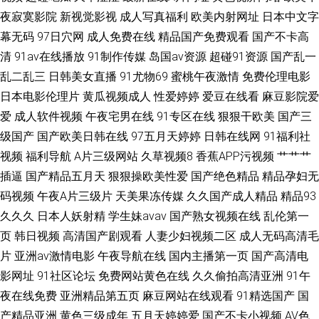
夜寂寞影院
新视觉影视
成人写真福利
欧美内射网址
日本中文字
久草电影 国产夜夜爽 大香蕉老司机福利 www我色色 91网黄 91蝌蚪人妻九
幕无码
97日穴网
成人免费在线
精品国产免费观看
国产不卡高
清
91av在线播放
91制作传媒
岛国av资源
超碰91资源
国产乱一
色 91一二三区精品视频 91內射 亚洲日韩国产精品 久久亚洲熟妇中文字幕 欧
乱二乱三
日韩美女直播
91尤物69
蜜桃午夜激情
免费伦理电影
美操屄精品一区 91视频蝌蚪 91蜜臀久久 91第一国产视频导航 69福利社不
日本电影伦理片
黄瓜视频成人
性爱婷婷
爱豆在线看
麻豆影院爱
爱
成人软件视频
午夜宅男在线
91专区在线
狠狠干欧美
国产三
卡 亚洲黄色在线视频 天堂福利导航
级国产
国产欧美日韩在线
97五月天婷婷
日韩在线网
91福利社
视频
福利导航
A片三级网站
久草视频8
香蕉APP污视频
艹艹艹
插逼
国产精品五月天
狠狠操欧美性爱
国产绝色精品
精品孕妇无
码视频
午夜A片三级片
天美果冻传媒
久久国产成人精品
精品93
久久久
日本人妖射精
学生妹avav
国产熟女视频在线
乱伦第一
页
韩日视频
高清国产剧观看
人妻少妇视频二区
成人无码高清毛
片
亚洲av激情电影
午夜导航在线
国内主播第一页
国产高清电
影网址
91社区论坛
免费网站黄色在线
久久偷拍高清亚洲
91午
夜在线免费
亚洲精品第五页
麻豆网站在线观看
91精选国产
国
产精品亚洲
黄色三级成年
五月天婷婷爱
国产不卡小视频
AV色