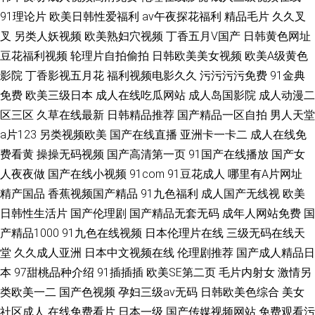
91理论片
欧美日韩性爱福利
av午夜探花福利
精品毛片
久久叉
叉
另类人妖视频
欧美熟妇穴视频
丁香五月V国产
日韩黄色网址
豆花福利视频
轮理片自拍偷拍
日韩欧美美女视频
欧美A级黄色
影院
丁香影视五月花
福利视频电影久久
污污污污免费
91金典
免费
欧美三级日本
成人在线吃瓜网站
成人岛国影院
成人动漫二
区三区
久草在线最新
日韩精品推荐
国产精品一区自拍
男人天堂
a片123
另类视频欧美
国产在线直播
亚洲卡一卡二
成人在线免
费看黄
操操无码视频
国产高清第一页
91国产在线播放
国产女
人夜夜做
国产在线小视频
91com
91豆花成人
哪里有A片网址
精产国品
香蕉视频国产精品
91九色福利
成人国产无线视
欧美
日韩性生活片
国产伦理剧
国产精品无套无码
成年人网站免费
国
产精品1000
91九色在线视频
日本伦理片在线
三级无码在线天
堂
久久成人亚洲
日本中文视频在线
伦理剧推荐
国产成人精品日
本
97甜桃品种介绍
91插插插
欧美SE第二页
毛片内射女
激情另
类欧美一二
国产色视频
孕妇三级av无码
日韩欧美色综合
美女
社区成人
在线免费看片
日本一级
国产传媒视频网站
免费观看污