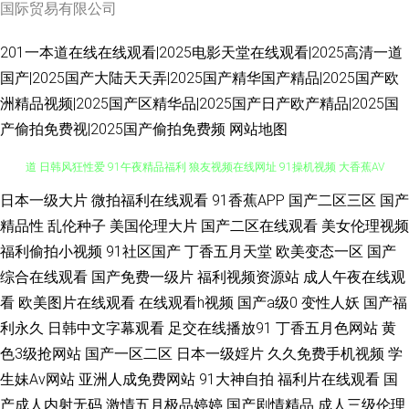
国际贸易有限公司
201一本道在线在线观看|2025电影天堂在线观看|2025高清一道
国产|2025国产大陆天天弄|2025国产精华国产精品|2025国产欧
洲精品视频|2025国产区精华品|2025国产日产欧产精品|2025国
产偷拍免费视|2025国产偷拍免费频
网站地图
九九网络视频 欧美色色欧美sss 国产黑丝视频 91处女视频 东京热自慰一本
日本一级大片
微拍福利在线观看
91香蕉APP
国产二区三区
国产
精品性
乱伦种子
美国伦理大片
国产二区在线观看
美女伦理视频
道 日韩风狂性爱 91午夜精品福利 狼友视频在线网址 91操机视频 大香蕉AV
福利偷拍小视频
91社区国产
丁香五月天堂
欧美变态一区
国产
综合在线观看
国产免费一级片
福利视频资源站
成人午夜在线观
网址 少妇导航 91深插 免费福利A片导航 91色库 国产内射在线一区 亚洲天堂
看
欧美图片在线观看
在线观看h视频
国产a级0
变性人妖
国产福
利永久
日韩中文字幕观看
足交在线播放91
丁香五月色网站
黄
色在线 成人亚洲日韩欧美 探花免费观看 久久密欧洲 中日韩无码不卡 成人午
色3级抢网站
国产一区二区
日本一级婬片
久久免费手机视频
学
生妹Av网站
亚洲人成免费网站
91大神自拍
福利片在线观看
国
夜在线 三级黄在线 国产拉拉 91熟女对白 人妖射精江编 91在线白 欧美久草
产成人内射无码
激情五月极品婷婷
国产剧情精品
成人三级伦理