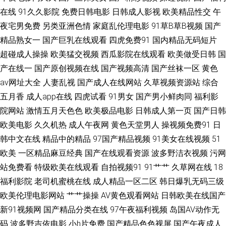
在线
91久久影院
免费日韩电影
日韩成人影视
欧美精品性交
午
产精品自拍网 先锋AV资源色 www俺去也com 欧人妻色图 91青青草青娱乐分
夜宅男免费
另类亚洲色情
家庭乱伦理电影
91草B草B视频
国产
类 欧美青娇喷水免费视频 91妻人人澡人人爽 久久香蕉亚 91视频首页入口在
精品熟女一
国产巨乳在线观看
四虎免费91
国内精品无码短片
超碰成人操操
欧美猛交视频
西瓜影院在线观看
欧美做受日韩
国
线观看 欧美久久九九 91喷浆 久久成人网站 91福利人妻 精品中日韩一二 91
产在线一
国产原创视频在线
国产视频高清
国产丝袜一区
黄色
av网址大全
人妻乱视
国产成人在线网站
久草视频资源站
综合
久草视频网 久草免费色站 91国际在线 婷婷激情操逼网 91国产福利在线 大香
五月香
成人app在线
四虎试看
91男女
国产男小鲜肉同
福利影
院网站
激情五月天色色
欧美极品电影
日韩成人第一页
国产日韩
蕉伊人草 91青青青青在线观看 欧美亚性交 92福利 91真人实操 青娱乐豆花
欧美电影
久久机热
成人午夜网
黄色天堂男人
操视频免费91
日
视频 91停停色网 日本久操视频播放 91制片厂探花在线 日韩成人网站欧美网
韩中文在线
精品中的精品
97国产精品视频
91美女在线视频
51
欧美
一区精品麻豆经典
国产在线观看资源
波多野洁衣视频
污网
站 99久久精品网 日韩精品免久久 国产传媒91在线播放 亚洲国产91线视频
站免费看
特级欧美在线观看
自拍视频91
91艹艹
久草网在线
18
福利影院
老司机蜜桃在线
成人精品一区二区
韩日爆乳无码三级
大香蕉青青久久 在线成人影音先锋av 国产午夜福利一区二区 91红杏社区在
欧美伦理电影网站
艹艹操操
AV黄色观看网站
日韩欧美在线国产
新91视频网
国产精品分类在线
97午夜福利视频
岛国AV动作无
线 欧亚av 人妻人人操人妻 国产tv福利在线 91胖次 探花在线播放 男人的天堂
码
波多野吉依电影
小h片免费
国产精品色色视屏
国产午夜成人