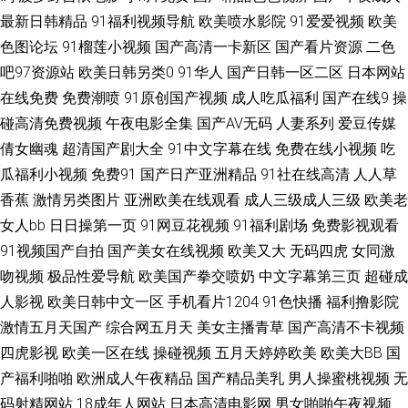
最新日韩精品
91福利视频导航
欧美喷水影院
91爱爱视频
欧美
成人网站 国产久久精品性爱视频 97久久在线视频 91官网在线看 四虎剧院 精
色图论坛
91榴莲小视频
国产高清一卡新区
国产看片资源
二色
品亚洲无码一区二区 成人性生活免费视频 91网页破解免费入口 91爱国国产
吧97资源站
欧美日韩另类0
91华人
国产日韩一区二区
日本网站
在线免费
免费潮喷
91原创国产视频
成人吃瓜福利
国产在线9
操
精品 深爱激情欧美 久草网AⅤ电影 www91草 91传媒蜜桃 日韩青青草 国淫av
碰高清免费视频
午夜电影全集
国产AV无码
人妻系列
爱豆传媒
倩女幽魂
超清国产剧大全
91中文字幕在线
免费在线小视频
吃
91永久入口网址 在线91福利 日韩在线视频中文字幕 久草久爱 肏屄社区 91
瓜福利小视频
免费91
国产日产亚洲精品
91社在线高清
人人草
香蕉
激情另类图片
亚洲欧美在线观看
成人三级成人三级
欧美老
内射社频 影音先锋AV自拍资源 欧美性爱日本 国产第33也 91午夜福利影视
女人bb
日日操第一页
91网豆花视频
91福利剧场
免费影视观看
91视频国产自拍
国产美女在线视频
欧美又大
无码四虎
女同激
影音先锋国产传媒 婷婷午夜精品久久性色 欧美日韩亚亚洲成人 黑人欧美性
吻视频
极品性爱导航
欧美国产拳交喷奶
中文字幕第三页
超碰成
爱 97资源国产共享 91国产在线观 午夜寂寞看成人 欧美丁香婷婷七月 韩日a
人影视
欧美日韩中文一区
手机看片1204
91色快播
福利撸影院
激情五月天国产
综合网五月天
美女主播青草
国产高清不卡视频
级 草草福利社 91热色 一本道综合色网 青青草极品 国产三级片91 91在线免
四虎影视
欧美一区在线
操碰视频
五月天婷婷欧美
欧美大BB
国
产福利啪啪
欧洲成人午夜精品
国产精品美乳
男人操蜜桃视频
无
费观看种子视频 91大片在线播放 午夜韩国区二区 91深夜福利网址 51自拍视
码射精网站
18成年人网站
日本高清电影网
男女啪啪午夜视频